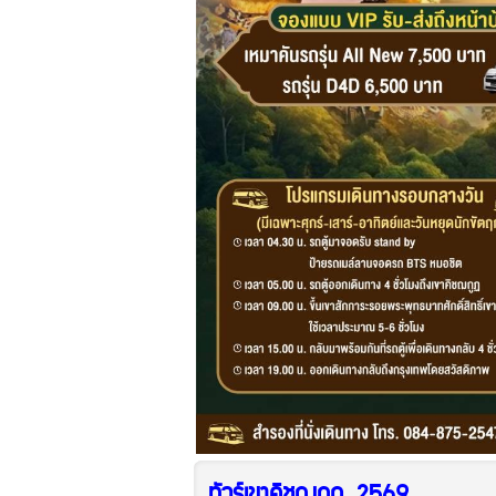
ทัวร์เขาคิชฌกูฎ
2569