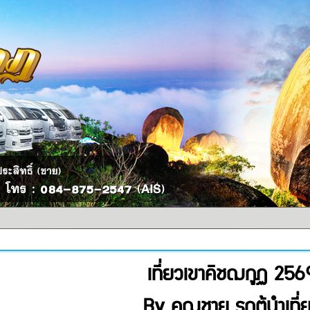
เที่ยวเขาคิชฌกูฏ 256
By คุณชาย รถตู้นำเที่