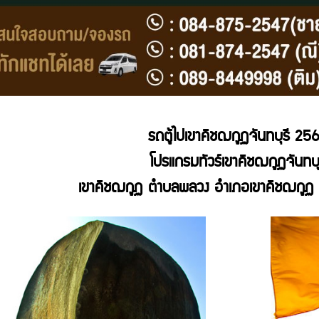
รถตู้ไปเขาคิชฌกูฏจันทบุรี
256
โปรแกรมทัวร์
เขาคิชฌกูฏจันทบุ
เขาคิชฌกูฏ
ตำบลพลวง อำเภอ
เขาคิชฌกูฏ